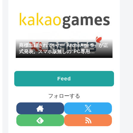
商標出願されていた「ArcheAge S」が正
式発表。スマホ版無しの“PC専用
MMORPG”
Feed
フォローする