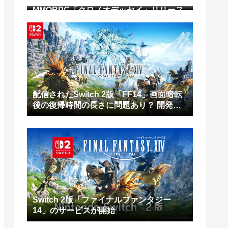
MMORPG「クロノオデッセイ」リリース
がわずかに延期。2027年第1四半期から第
2四半期に
配信されたSwitch 2版「FF14」画面暗転
後の復帰時間の長さに問題あり？ 開発チ
ームは修正作業を進行中
Switch 2版「ファイナルファンタジー
14」のサービスが開始