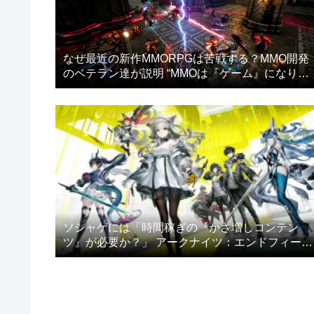
なぜ最近の新作MMORPGは苦戦する？MMO開発
のベテラン達が説明 “MMOは『ゲーム』になりす
ぎた”
ソシャゲには「時間稼ぎの『かさ増しコンテン
ツ』が必要か？」 アークナイツ：エンドフィール
ドのプレイヤー達が議論