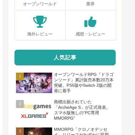
オープンワールド
業界
海外レビュー
感想・レビュー
人気記事
オープンワールドRPG『ドラゴ
ンソード』累計販売本数20万本
突破。PS5版やSwitch 2版の開
発に着手
商標出願されていた
「ArcheAge S」が正式発表。
スマホ版無しの“PC専用
MMORPG”
MMORPG「クロノオデッセ
イ」リリースがわずかに延期。