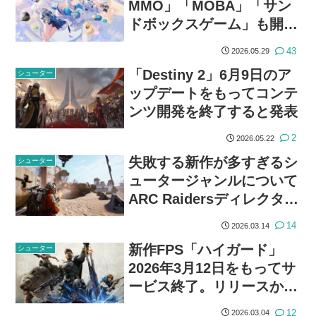
MMO」「MOBA」「サン
ドボックスゲーム」も開発
中であることが明らかに。
43
2026.05.29
合計8つのプロジェクトが
「Destiny 2」6月9日のア
シューター
進行中
ップデートをもってコンテ
ンツ開発を終了すると発表
2
2026.05.22
失敗する新作が多すぎるシ
シューター
ュータージャンルについて
ARC Raidersディレクター
「改善する時間が与えられ
14
2026.03.14
ていない」
新作FPS「ハイガード」
シューター
2026年3月12日をもってサ
ービス終了。リリースから
わずか45日
12
2026.03.04