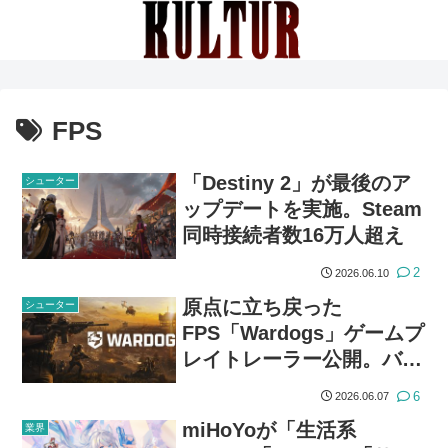
FPS
「Destiny 2」が最後のア
シューター
ップデートを実施。Steam
同時接続者数16万人超え
2
2026.06.10
原点に立ち戻った
シューター
FPS「Wardogs」ゲームプ
レイトレーラー公開。バト
ルロイヤルでも脱出でもな
6
2026.06.07
いチーム対戦
miHoYoが「生活系
業界