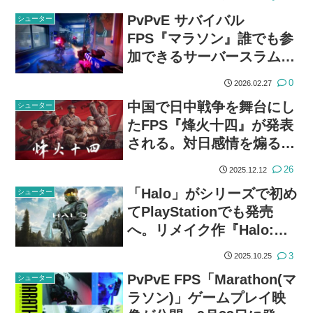
PvPvE サバイバル
シューター
FPS『マラソン』誰でも参
加できるサーバースラムテ
ストが開始
0
2026.02.27
中国で日中戦争を舞台にし
シューター
たFPS『烽火十四』が発表
される。対日感情を煽る意
図か？
26
2025.12.12
「Halo」がシリーズで初め
シューター
てPlayStationでも発売
へ。リメイク作『Halo:
Campaign Evolved』が
3
2025.10.25
2026年発売
PvPvE FPS「Marathon(マ
シューター
ラソン)」ゲームプレイ映