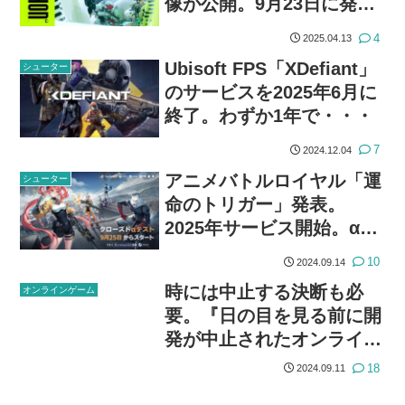
像が公開。9月23日に発
売。『Destiny』開発によ
4
2025.04.13
る新作
Ubisoft FPS「XDefiant」
シューター
のサービスを2025年6月に
終了。わずか1年で・・・
7
2024.12.04
アニメバトルロイヤル「運
シューター
命のトリガー」発表。
2025年サービス開始。αテ
スト募集開始
10
2024.09.14
時には中止する決断も必
オンラインゲーム
要。『日の目を見る前に開
発が中止されたオンライン
ゲーム集』
18
2024.09.11