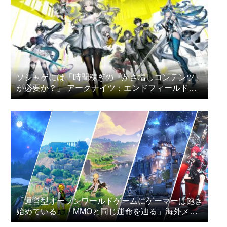
ソシャゲには「時間稼ぎの『かさ増しコンテンツ』
が必要か？」 アークナイツ：エンドフィールドの
プレイヤー達が議論
「運営型オープンワールドゲームにゲーマーは飽き
始めている」「MMOと同じ運命を辿る」海外メデ
ィアが指摘