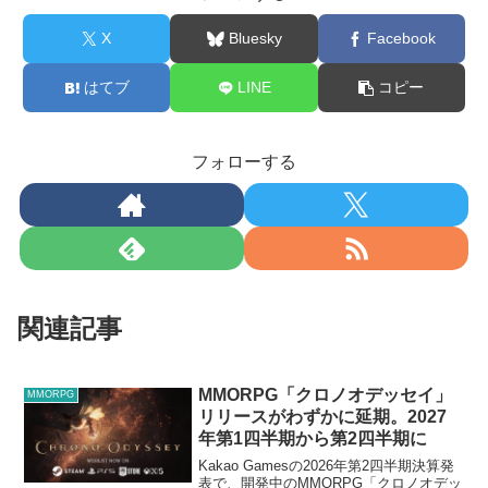
X
Bluesky
Facebook
はてブ
LINE
コピー
フォローする
関連記事
MMORPG「クロノオデッセイ」
MMORPG
リリースがわずかに延期。2027
年第1四半期から第2四半期に
Kakao Gamesの2026年第2四半期決算発
表で、開発中のMMORPG「クロノオデッ