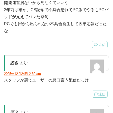
開発運営居ないから見なくていいな
2年前は確か、CS記念で不具合恐れてPC版でやるもPCパ
ッドが見えてバレた挙句
PCでも街から出られない不具合発生して因果応報だった
な
返信
匿名
より:
2025年12月24日 2:30 am
スタッフが裏でユーザーの悪口言う配信だっけ
返信
匿名
より: