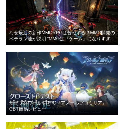
なぜ最近の新作MMORPGは苦戦する？MMO開発の
ベテラン達が説明 “MMOは『ゲーム』になりすぎ
た”
オープンワールドRPG『アズールプロミリア』
CBT簡易レビュー