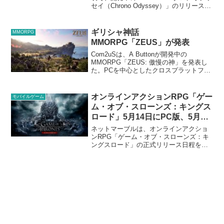
セイ（Chrono Odyssey）」のリリース時
期が2027年第1四半期から第2四半期に延
期されたことが明らかになった。クロノ
オデッセイは2025年...
ギリシャ神話
MMORPG
MMORPG「ZEUS」が発表
Com2uSは、A Buttonが開発中の
MMORPG「ZEUS: 傲慢の神」を発表し
た。PCを中心としたクロスプラットフォ
ームで展開される予定。開発会社のA
Buttonは、かつてネクソンでプロデュー
サーや取締役を務め、「デイヴ・ザ・ダ
オンラインアクションRPG「ゲー
モバイルゲーム
イ...
ム・オブ・スローンズ：キングス
ロード」5月14日にPC版、5月21
日にスマホ版のサービス開始決定
ネットマーブルは、オンラインアクショ
ンRPG「ゲーム・オブ・スローンズ：キ
ングスロード」の正式リリース日程を公
開した。PC版（Steam/Epic
Games/Netmarble Launcher)は5月14日に
早期アクセスが開始。Andr...