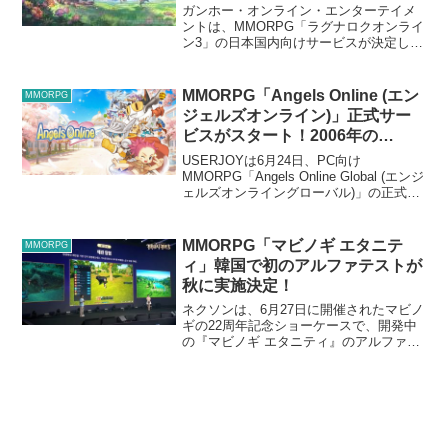
ガンホー・オンライン・エンターテイメ
ントは、MMORPG「ラグナロクオンライ
ン3」の日本国内向けサービスが決定した
と発表した。ラグナロクオンライン3とは
今なお世界各国で愛されMMORPGの歴史
に輝く『ラグナロクオンライン（通称、
MMORPG「Angels Online (エン
MMORPG
RO）』のシ...
ジェルズオンライン)」正式サー
ビスがスタート！2006年の
「Angel Love Online」のリブー
USERJOYは6月24日、PC向け
ト
MMORPG「Angels Online Global (エンジ
ェルズオンライングローバル)」の正式サ
ービスを開始した。基本プレイ無料。エ
ンジェルズオンラインは、2006年の
MMORPG「Angel Lo...
MMORPG「マビノギ エタニテ
MMORPG
ィ」韓国で初のアルファテストが
秋に実施決定！
ネクソンは、6月27日に開催されたマビノ
ギの22周年記念ショーケースで、開発中
の『マビノギ エタニティ』のアルファテ
ストを2026年秋に韓国で実施すると発表
した。「マビノギ エタニティ」は2023年
に発表された、『マビノギ』のゲームエ
ンジン...