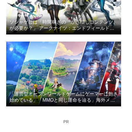
ソシャゲには「時間稼ぎの『かさ増しコンテンツ』
が必要か？」 アークナイツ：エンドフィールドの
プレイヤー達が議論
「運営型オープンワールドゲームにゲーマーは飽き
始めている」「MMOと同じ運命を辿る」海外メデ
ィアが指摘
PR