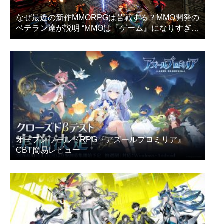
なぜ最近の新作MMORPGは苦戦する？MMO開発の
ベテラン達が説明 “MMOは『ゲーム』になりすぎ
た”
オープンワールドRPG『アズールプロミリア』
CBT簡易レビュー