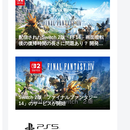
配信されたSwitch 2版「FF14」画面暗転
後の復帰時間の長さに問題あり？ 開発チ
ームは修正作業を進行中
Switch 2版「ファイナルファンタジー
14」のサービスが開始