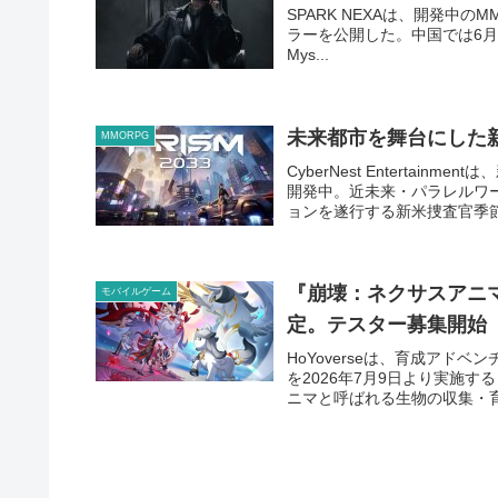
SPARK NEXAは、開発中のMMORP
ラーを公開した。中国では6月2
Mys...
未来都市を舞台にした新作
MMORPG
CyberNest Entertain
開発中。近未来・パラレルワ
ョンを遂行する新米捜査官季節変
『崩壊：ネクサスアニ
モバイルゲーム
定。テスター募集開始
HoYoverseは、育成ア
を2026年7月9日より実施
ニマと呼ばれる生物の収集・育