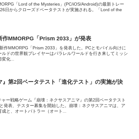
G「Lord of the Mysteries」(PC/iOS/Android)の最新トレー
6日からクローズドベータテストが実施される。「Lord of the
MMORPG「Prism 2033」が発表
mentは、新作MMORPG「Prism 2033」を発表した。PCとモバイル向けに
ールドの世界観プレイヤーはパラレルワールドを行き来してミッシ
化...
マ』第2回ベータテスト「進化テスト」の実施が決
ドベンチャー戦略ゲーム『崩壊：ネクサスアニマ』の第2回ベータテスト
すると発表、テスター募集を開始した。崩壊：ネクサスアニマは、ア
成と、オートバトラー（オート...