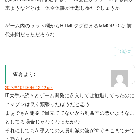
来ようなどとは一体全体誰が予想し得たでしょうか」
ゲーム内のャット欄からHTMLタグ使えるMMORPGは前
代未聞だっただろうな
返信
匿名
より:
2025年10月30日 12:42 am
IT大手が続々とゲーム開発に参入しては撤退してったのに
アマゾンは良く頑張ったほうだと思う
まぁでもAI開発で目立ててないから利益率の悪いようなこ
としてる場合じゃなくなったかな
それにしてもAI導入での人員削減の波がすぐそこまで来て
て恐ろしや