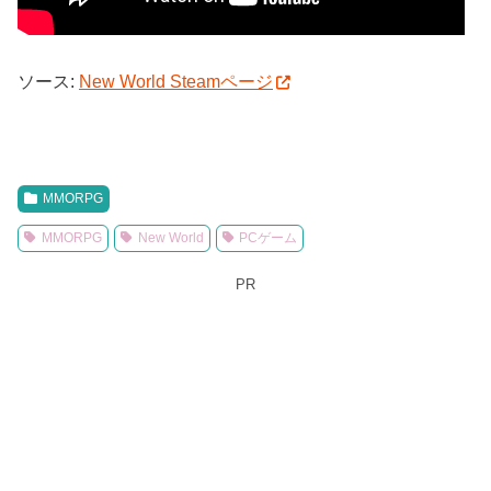
ソース:
New World Steamページ
MMORPG
MMORPG
New World
PCゲーム
PR