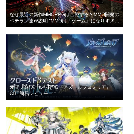
なぜ最近の新作MMORPGは苦戦する？MMO開発の
ベテラン達が説明 “MMOは『ゲーム』になりすぎ
た”
オープンワールドRPG『アズールプロミリア』
CBT簡易レビュー