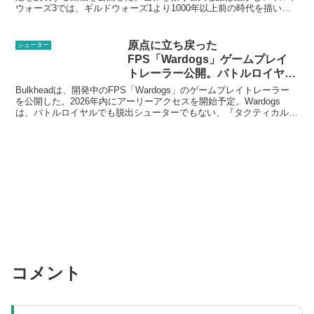
ウォーズ3では、ギルドウォーズ1より1000年以上前の時代を描いて
おり、これまでのシリーズで伝...
原点に立ち戻った
シューター
FPS「Wardogs」ゲームプレイ
トレーラー公開。バトルロイヤル
でも脱出でもないチーム対戦
Bulkheadは、開発中のFPS「Wardogs」のゲームプレイトレーラー
を公開した。2026年内にアーリーアクセスを開始予定。Wardogs
は、バトルロイヤルでも脱出シューターでもない、『タクティカル
FPS』で、100人のプレイヤーが3...
コメント