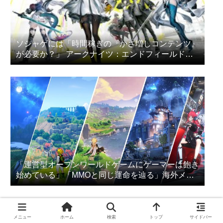
ソシャゲには「時間稼ぎの『かさ増しコンテンツ』
が必要か？」 アークナイツ：エンドフィールドの
プレイヤー達が議論
「運営型オープンワールドゲームにゲーマーは飽き
始めている」「MMOと同じ運命を辿る」海外メデ
ィアが指摘
PR
メニュー
ホーム
検索
トップ
サイドバー