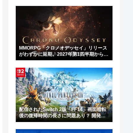
MMORPG「クロノオデッセイ」リリース
がわずかに延期。2027年第1四半期から第
2四半期に
配信されたSwitch 2版「FF14」画面暗転
後の復帰時間の長さに問題あり？ 開発チ
ームは修正作業を進行中