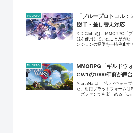
「ブループロトコル：
MMORPG
謝罪・差し替え対応
X.D.Globalは、MMO
源を使用していたことが判明
ンジョンの提供を一時停止する
MMORPG『ギルドウ
MMORPG
GW1の1000年前が舞台
ArenaNetは、ギルドウォーズ
た。対応プラットフォームはP
ーズファンでも楽しめる「Orr」