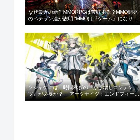
なぜ最近の新作MMORPGは苦戦する？MMO開発
のベテラン達が説明 “MMOは『ゲーム』になりす
ぎた”
ソシャゲには「時間稼ぎの『かさ増しコンテン
ツ』が必要か？」 アークナイツ：エンドフィール
ドのプレイヤー達が議論