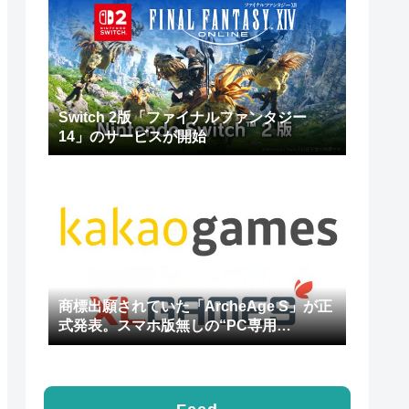
Switch 2版「ファイナルファンタジー
14」のサービスが開始
商標出願されていた「ArcheAge S」が正
式発表。スマホ版無しの“PC専用
MMORPG”