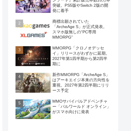
ンソード』累計販売本数20万本
突破。PS5版やSwitch 2版の開
発に着手
商標出願されていた
「ArcheAge S」が正式発表。
スマホ版無しの“PC専用
MMORPG”
MMORPG「クロノオデッセ
イ」リリースがわずかに延期。
2027年第1四半期から第2四半
期に
新作MMORPG「ArcheAge S」
はアーキエイジ本来の方向性を
重視。2027年第2四半期にリリ
ース予定
MMOサバイバルアドベンチャ
ー「パルワールド オンライン」
がスマホ向けに発表