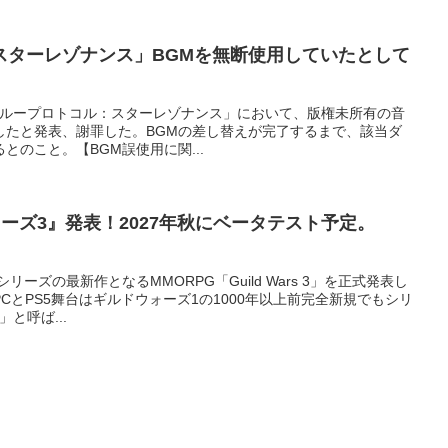
スターレゾナンス」BGMを無断使用していたとして
RPG「ブループロトコル：スターレゾナンス」において、版権未所有の音
したと発表、謝罪した。BGMの差し替えが完了するまで、該当ダ
とのこと。【BGM誤使用に関...
ォーズ3』発表！2027年秋にベータテスト予定。
シリーズの最新作となるMMORPG「Guild Wars 3」を正式発表し
CとPS5舞台はギルドウォーズ1の1000年以上前完全新規でもシリ
と呼ば...