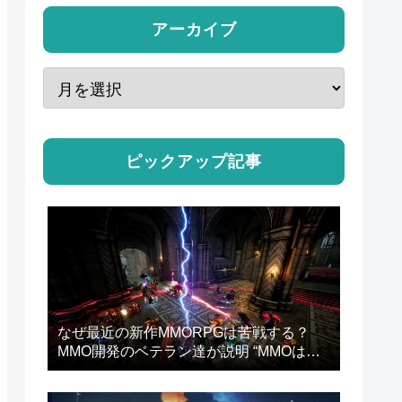
アーカイブ
ピックアップ記事
なぜ最近の新作MMORPGは苦戦する？
MMO開発のベテラン達が説明 “MMOは
『ゲーム』になりすぎた”