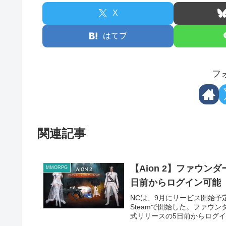
X
はてブ
フ
関連記事
【Aion 2】ファウ
MMORPG
日前からログイン可能
NCは、9月にサービス開始予定
Steamで開始した。ファウ
式リリースの5日前からログイ