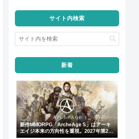
サイト内検索
新着
新作MMORPG「ArcheAge S」はアーキ
エイジ本来の方向性を重視。2027年第2四
半期にリリース予定