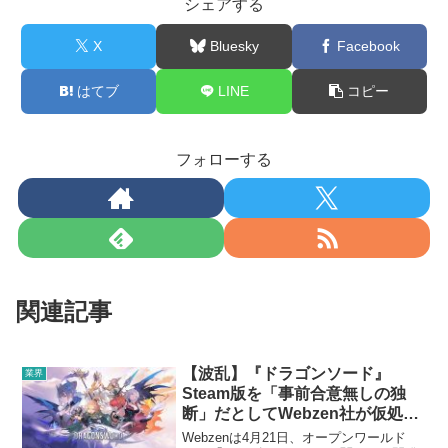
シェアする
X
Bluesky
Facebook
はてブ
LINE
コピー
フォローする
関連記事
【波乱】『ドラゴンソード』
業界
Steam版を「事前合意無しの独
断」だとしてWebzen社が仮処分
を申請。法的措置で配信差し止め
Webzenは4月21日、オープンワールド