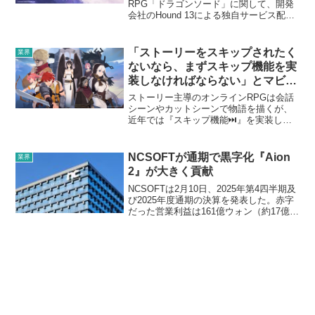
か？
RPG「ドラゴンソード」に関して、開発
会社のHound 13による独自サービス配信
停止の仮処分を申請したと発表した。
Webzenは、「ドラゴンソード」のパブリ
ッシング契約は依然として有効で、
「ストーリーをスキップされたく
業界
Stea...
ないなら、まずスキップ機能を実
装しなければならない」とマビノ
ギモバイル開発者
ストーリー主導のオンラインRPGは会話
シーンやカットシーンで物語を描くが、
近年では『スキップ機能⏭️』を実装して
ほしいという要望が多くなっている。シ
ョート動画が好まれる時代のメインクエ
ストの作り方MMORPG「マビノギモバイ
NCSOFTが通期で黒字化『Aion
業界
ル」を開発するd...
2』が大きく貢献
NCSOFTは2月10日、2025年第4四半期及
び2025年度通期の決算を発表した。赤字
だった営業利益は161億ウォン（約17億
円）となり、黒字転換した。2025年の売
上高は1兆5069億ウォン（約1604億円）
PCオンラインゲームの売上が...