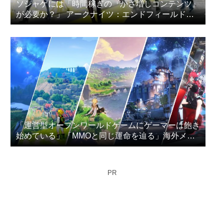
ソシャゲには「時間稼ぎの『かさ増しコンテンツ』
が必要か？」 アークナイツ：エンドフィールドの
プレイヤー達が議論
「運営型オープンワールドゲームにゲーマーは飽き
始めている」「MMOと同じ運命を辿る」海外メデ
ィアが指摘
PR