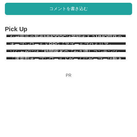
コメントを書き込む
Pick Up
なぜ最近の新作MMORPGは苦戦する？MMO開発の
ベテラン達が説明 “MMOは『ゲーム』になりすぎ
オープンワールドRPG『アズールプロミリア』
た”
CBT簡易レビュー
ソシャゲには「時間稼ぎの『かさ増しコンテンツ』
が必要か？」 アークナイツ：エンドフィールドの
「運営型オープンワールドゲームにゲーマーは飽き
プレイヤー達が議論
始めている」「MMOと同じ運命を辿る」海外メデ
ィアが指摘
PR