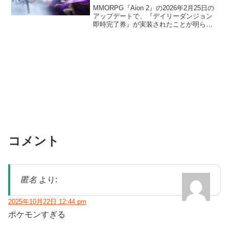
券”が実装！
MMORPG『Aion 2』の2026年2月25日の
アップデートで、『デイリーダンジョン
即時完了券』が実装されたことが明らか
になった。デイリーダンジョン即時完了
券は、デイリーダンジョンを一度クリア
した後、チケットを消費することで、攻
略せずに...
コメント
匿名
より:
2025年10月22日 12:44 pm
ポケモンすぎる