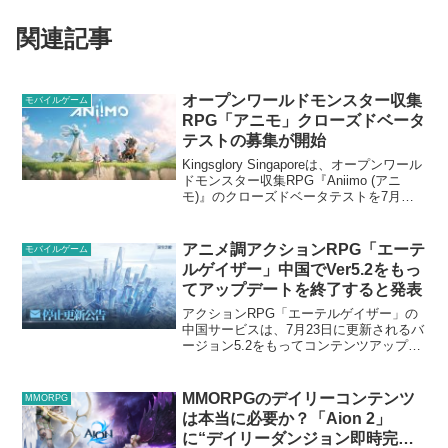
関連記事
オープンワールドモンスター収集
モバイルゲーム
RPG「アニモ」クローズドベータ
テストの募集が開始
Kingsglory Singaporeは、オープンワール
ドモンスター収集RPG『Aniimo (アニ
モ)』のクローズドベータテストを7月に
実施すると発表、テスター募集を開始し
た。クローズドベータテストの対応プラ
ットフォームはPCとモバイル...
アニメ調アクションRPG「エーテ
モバイルゲーム
ルゲイザー」中国でVer5.2をもっ
てアップデートを終了すると発表
アクションRPG「エーテルゲイザー」の
中国サービスは、7月23日に更新されるバ
ージョン5.2をもってコンテンツアップデ
ートを終了すると発表した。中国では7月
9日で新規アカウント登録を停止。10月17
日でクライアントの配布を終了するとい
MMORPGのデイリーコンテンツ
MMORPG
う。中...
は本当に必要か？「Aion 2」
に“デイリーダンジョン即時完了