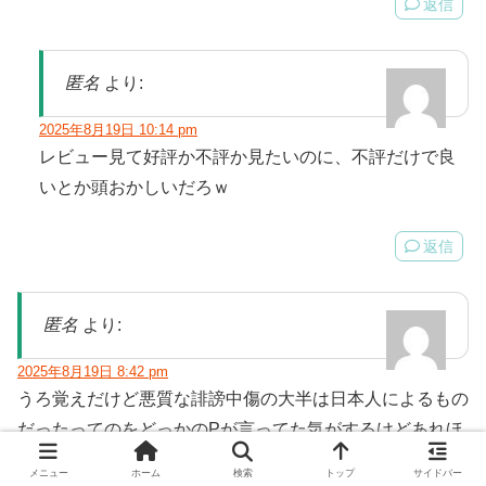
返信
匿名
より:
2025年8月19日 10:14 pm
レビュー見て好評か不評か見たいのに、不評だけで良
いとか頭おかしいだろｗ
返信
匿名
より:
2025年8月19日 8:42 pm
うろ覚えだけど悪質な誹謗中傷の大半は日本人によるもの
だったってのをどっかのPが言ってた気がするけどあれほ
んとだったんだな
メニュー
ホーム
検索
トップ
サイドバー