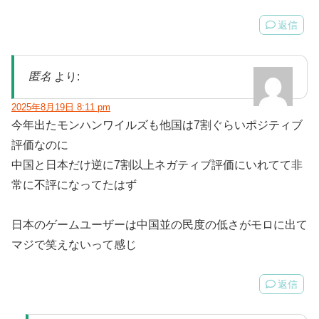
返信
匿名
より:
2025年8月19日 8:11 pm
今年出たモンハンワイルズも他国は7割ぐらいポジティブ
評価なのに
中国と日本だけ逆に7割以上ネガティブ評価にいれてて非
常に不評になってたはず
日本のゲームユーザーは中国並の民度の低さがモロに出て
マジで笑えないって感じ
返信