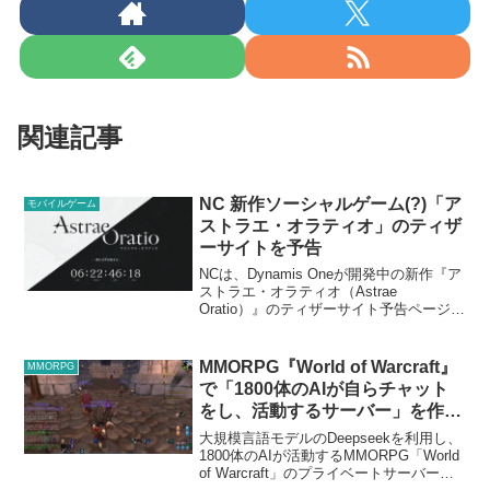
関連記事
NC 新作ソーシャルゲーム(?)「ア
モバイルゲーム
ストラエ・オラティオ」のティザ
ーサイトを予告
NCは、Dynamis Oneが開発中の新作『ア
ストラエ・オラティオ（Astrae
Oratio）』のティザーサイト予告ページを
オープンした。アストラエ・オラティオ
は、現代的な都市と魔法が共存する世界
観で、『新伝奇』をテーマにしたアニメ
MMORPG『World of Warcraft』
MMORPG
調モ...
で「1800体のAIが自らチャット
をし、活動するサーバー」を作る
者が現れる。
大規模言語モデルのDeepseekを利用し、
1800体のAIが活動するMMORPG「World
of Warcraft」のプライベートサーバーを