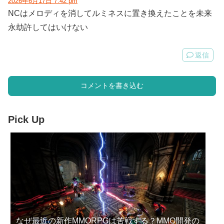
2026年6月17日 7:42 pm
NCはメロディを消してルミネスに置き換えたことを未来
永劫許してはいけない
返信
コメントを書き込む
Pick Up
なぜ最近の新作MMORPGは苦戦する？MMO開発の