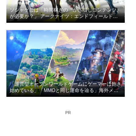
ソシャゲには「時間稼ぎの『かさ増しコンテンツ』
が必要か？」 アークナイツ：エンドフィールドの
プレイヤー達が議論
「運営型オープンワールドゲームにゲーマーは飽き
始めている」「MMOと同じ運命を辿る」海外メデ
ィアが指摘
PR