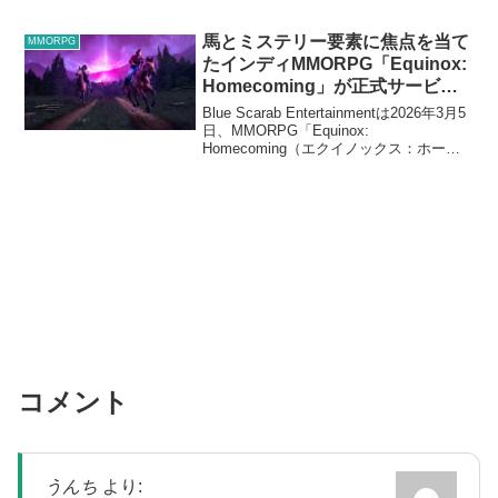
作った者が現れた。Private server with
1800 bots, AI Chat,...
馬とミステリー要素に焦点を当て
MMORPG
たインディMMORPG「Equinox:
Homecoming」が正式サービス
を開始
Blue Scarab Entertainmentは2026年3月5
日、MMORPG「Equinox:
Homecoming（エクイノックス：ホーム
カミング）」の正式サービスを開始し
た。有料で価格は1,700円。Equinox:
Homec...
コメント
うんち
より: