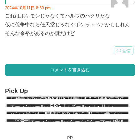
2024年10月11日 8:50 pm
これはポケモンじゃなくてパルワのパクリだな
仮に係争中なら任天堂じゃなくポケットペアかもしれん
そんな余裕があるのか謎だけど
返信
コメントを書き込む
Pick Up
なぜ最近の新作MMORPGは苦戦する？MMO開発の
ベテラン達が説明 “MMOは『ゲーム』になりすぎ
オープンワールドRPG『アズールプロミリア』
た”
CBT簡易レビュー
ソシャゲには「時間稼ぎの『かさ増しコンテンツ』
が必要か？」 アークナイツ：エンドフィールドの
「運営型オープンワールドゲームにゲーマーは飽き
プレイヤー達が議論
始めている」「MMOと同じ運命を辿る」海外メデ
ィアが指摘
PR