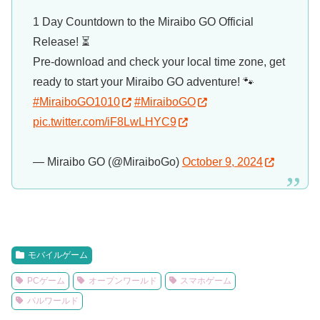
1 Day Countdown to the Miraibo GO Official
Release! ⏳
Pre-download and check your local time zone, get
ready to start your Miraibo GO adventure! 🐾
#MiraiboGO1010
#MiraiboGO
pic.twitter.com/iF8LwLHYC9
— Miraibo GO (@MiraiboGo)
October 9, 2024
モバイルゲーム
PCゲーム
オープンワールド
スマホゲーム
パルワールド