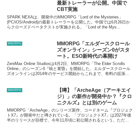
最新トレーラーが公開。中国で
CBT実施
SPARK NEXAは、開発中のMMORPG「Lord of the Mysteries」
(PC/iOS/Android)の最新トレーラーを公開した。中国では6月26日か
らクローズドベータテストが実施される。「Lord of the Mys...
MMORPG「エルダースクロール
MMORPG
ズオンライン」シーズン0がスタ
ート。ESO新時代の幕開け
ZeniMax Online Studiosは4月2日、MMORPG「The Elder Scrolls
Online」のシーズン0『暁と黄昏』を開始した。エルダースクロール
ズオンラインは2014年のサービス開始からこれまで、有料の拡張パ
ッ...
【噂】「ArcheAge（アーキエイ
MMORPG
ジ）」の新作が開発中か？『クロ
ニクルズ』とは別のゲーム
MMORPG「ArcheAge」のシリーズ新作、コードネーム『プロジェク
トX7』が開発中だと噂されている。「プロジェクトX7」は2027年後
半のリリースが目標で、今年11月頃に初公開されるという。ただ
し、噂の域を得ない情報で、このプロジェク...