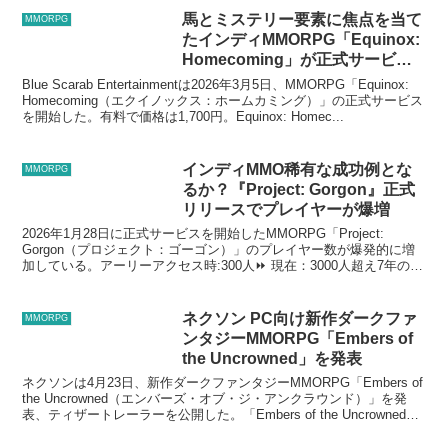
馬とミステリー要素に焦点を当て
MMORPG
たインディMMORPG「Equinox:
Homecoming」が正式サービス
を開始
Blue Scarab Entertainmentは2026年3月5日、MMORPG「Equinox:
Homecoming（エクイノックス：ホームカミング）」の正式サービス
を開始した。有料で価格は1,700円。Equinox: Homec...
インディMMO稀有な成功例とな
MMORPG
るか？『Project: Gorgon』正式
リリースでプレイヤーが爆増
2026年1月28日に正式サービスを開始したMMORPG「Project:
Gorgon（プロジェクト：ゴーゴン）」のプレイヤー数が爆発的に増
加している。アーリーアクセス時:300人⏩️ 現在：3000人超え7年のア
ーリーアクセスを経て正式...
ネクソン PC向け新作ダークファ
MMORPG
ンタジーMMORPG「Embers of
the Uncrowned」を発表
ネクソンは4月23日、新作ダークファンタジーMMORPG「Embers of
the Uncrowned（エンバーズ・オブ・ジ・アンクラウンド）」を発
表、ティザートレーラーを公開した。「Embers of the Uncrowned」
は、ア...