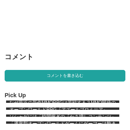
コメント
コメントを書き込む
Pick Up
なぜ最近の新作MMORPGは苦戦する？MMO開発の
ベテラン達が説明 “MMOは『ゲーム』になりすぎ
オープンワールドRPG『アズールプロミリア』
た”
CBT簡易レビュー
ソシャゲには「時間稼ぎの『かさ増しコンテンツ』
が必要か？」 アークナイツ：エンドフィールドの
「運営型オープンワールドゲームにゲーマーは飽き
プレイヤー達が議論
始めている」「MMOと同じ運命を辿る」海外メデ