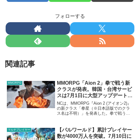
フォローする
関連記事
MMORPG「Aion 2」拳で戦う新
MMORPG
クラスが発表。韓国・台湾サービ
スは7月1日に大型アップデート実
施
NCは、MMORPG『Aion 2 (アイオン2)』
の新クラス「拳星（※日本語版でのクラ
ス名は不明）」を発表した。拳で戦う近
接戦闘職となっている。Chapter 1 アップ
デート韓国及び台湾サービスでは、2026
年7月1日にChapter ...
【パルワールド】累計プレイヤー
マルチプレイヤー
数が4000万人を突破。7月10日に