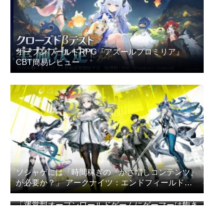
オープンワールドRPG『アズールプロミリア』
CBT簡易レビュー
ソシャゲには「時間稼ぎの『かさ増しコンテンツ』
が必要か？」 アークナイツ：エンドフィールドの
プレイヤー達が議論
「運営型オープンワールドゲームにゲーマーは飽き
始めている」「MMOと同じ運命を辿る」海外メデ