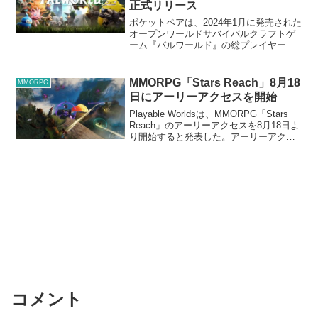
正式リリース
ポケットペアは、2024年1月に発売された
オープンワールドサバイバルクラフトゲ
ーム『パルワールド』の総プレイヤー数
が4000万人を突破したと発表した。7月
10日に正式リリースされるのを前に、こ
れまでを振り返る動画が公開されてい
MMORPG「Stars Reach」8月18
MMORPG
る。
日にアーリーアクセスを開始
Playable Worldsは、MMORPG「Stars
Reach」のアーリーアクセスを8月18日よ
り開始すると発表した。アーリーアクセ
スは有料で参加でき、価格は最も安いも
のが29.99ドル、他に49.99ドルや79.99ド
ルの商品も販...
コメント