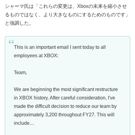
シャーマ氏は「これらの変更は、Xboxの未来を縮小させ
るものではなく、より大きなものにするためのものです」
と強調した。
This is an important email I sent today to all
employees at XBOX:
Team,
We are beginning the most significant restructure
in XBOX history. After careful consideration, I've
made the difficult decision to reduce our team by
approximately 3,200 throughout FY27. This will
include…