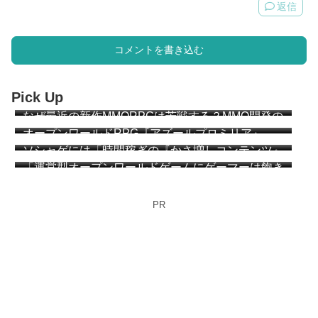
返信
コメントを書き込む
Pick Up
なぜ最近の新作MMORPGは苦戦する？MMO開発の
ベテラン達が説明 “MMOは『ゲーム』になりすぎ
オープンワールドRPG『アズールプロミリア』
た”
CBT簡易レビュー
ソシャゲには「時間稼ぎの『かさ増しコンテンツ』
が必要か？」 アークナイツ：エンドフィールドの
「運営型オープンワールドゲームにゲーマーは飽き
プレイヤー達が議論
始めている」「MMOと同じ運命を辿る」海外メデ
ィアが指摘
PR