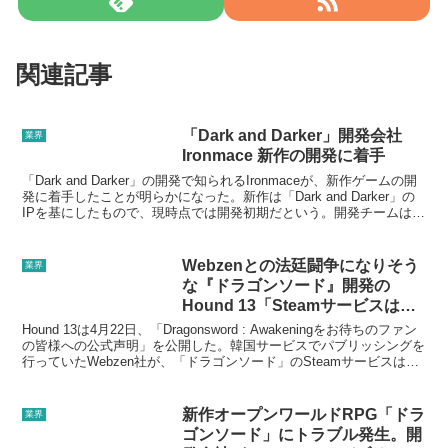
関連記事
「Dark and Darker」開発会社
業界
Ironmace 新作の開発に着手
「Dark and Darker」の開発で知られるIronmaceが、新作ゲームの開
発に着手したことが明らかになった。新作は「Dark and Darker」の
IPを基にしたもので、現時点では開発初期だという。開発チームは
「様々な外部の困難...
Webzenとの法廷闘争になりそう
業界
な『ドラゴンソード』開発の
Hound 13「Steamサービスは適
法」だと反論
Hound 13は4月22日、「Dragonsword : Awakeningをお待ちのファン
の皆様への公式声明」を公開した。韓国サービスでパブリッシングを
行っていたWebzen社が、「ドラゴンソード」のSteamサービスは開
発会社の独断で...
新作オープンワールドRPG「ドラ
業界
ゴンソード」にトラブル発生。開