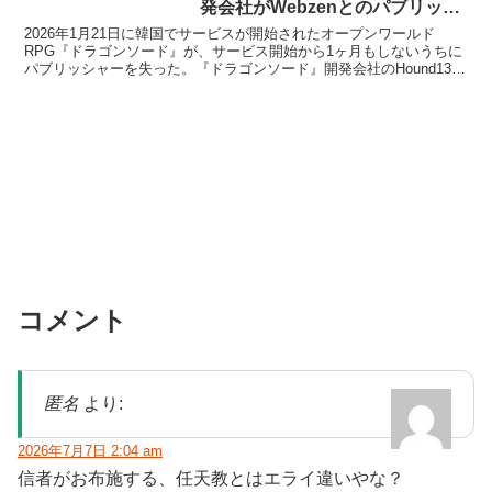
発会社がWebzenとのパブリッシ
ング契約を解除
2026年1月21日に韓国でサービスが開始されたオープンワールド
RPG『ドラゴンソード』が、サービス開始から1ヶ月もしないうちに
パブリッシャーを失った。『ドラゴンソード』開発会社のHound13
は、パブリッシャーのWebzenとのパブリッシ...
コメント
匿名
より:
2026年7月7日 2:04 am
信者がお布施する、任天教とはエライ違いやな？