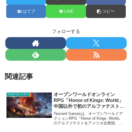
はてブ
LINE
コピー
フォローする
関連記事
オープンワールドオンライン
マルチプレイヤー
RPG「Honor of Kings: World」
中国以外で初のアルファテスト実
施決定
Tencent Gamesは、オープンワールドア
クションRPG『Honor of Kings: World』
のアルファテストをアメリカ合衆国、カ
ナダ、ドイツ、イギリス、シンガポー