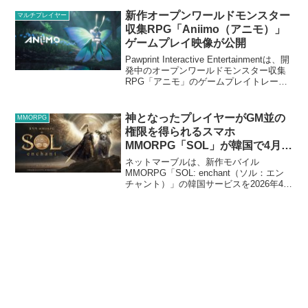
ル、マレーシア、フィリピン、インドネ
シア向けに実施すると発表し...
新作オープンワールドモンスター
マルチプレイヤー
収集RPG「Aniimo（アニモ）」
ゲームプレイ映像が公開
Pawprint Interactive Entertainmentは、開
発中のオープンワールドモンスター収集
RPG「アニモ」のゲームプレイトレーラ
ーを公開した。7分を超える映像では、ア
ニモの実際のプレイ映像を観ることがで
きる。アニモは、収...
神となったプレイヤーがGM並の
MMORPG
権限を得られるスマホ
MMORPG「SOL」が韓国で4月に
サービス開始
ネットマーブルは、新作モバイル
MMORPG「SOL: enchant（ソル：エン
チャント）」の韓国サービスを2026年4月
24日に開始する。開発はAlt9で、「リネ
ージュM」の開発チーム出身のクリエイ
ターが多数在籍。1人だけ「絶対神」にな
れ...