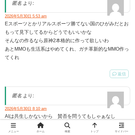
匿名
より:
2026年5月30日 5:53 am
Eスポーツとかリアルスポーツ勝てない国のひがみだとお
もって見下してるからどうでもいいかな
そんなの作るなら原神2本格的に作って欲しいわ
あとMMOも生活系はやめてくれ、ガチ革新的なMMO作っ
てくれ
返信
匿名
より:
2026年5月30日 8:10 am
AIは共生しかないから 賛否を問うてもしゃぁなし
データ全般、プログラムはAIだと人件費を抑えれるし
メニュー
ホーム
検索
トップ
サイドバー
イラストもAIでいいんじゃないかな＾ｘ＾