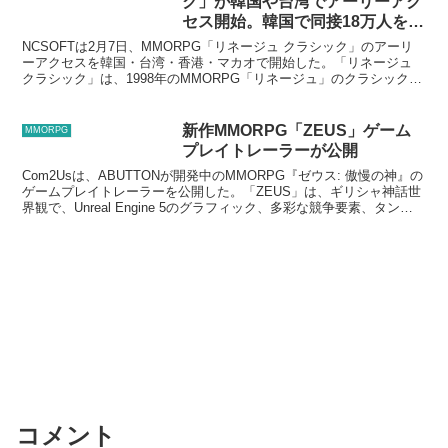
ク」が韓国や台湾でアーリーアク
セス開始。韓国で同接18万人を記
録。25年前のリネージュを再現
NCSOFTは2月7日、MMORPG「リネージュ クラシック」のアーリ
ーアクセスを韓国・台湾・香港・マカオで開始した。「リネージュ
クラシック」は、1998年のMMORPG「リネージュ」のクラシックサ
ーバーで、2000年代初頭のバージョンを...
新作MMORPG「ZEUS」ゲーム
MMORPG
プレイトレーラーが公開
Com2Usは、ABUTTONが開発中のMMORPG『ゼウス: 傲慢の神』の
ゲームプレイトレーラーを公開した。「ZEUS」は、ギリシャ神話世
界観で、Unreal Engine 5のグラフィック、多彩な競争要素、タンク
やヒーラーのような役割の...
コメント