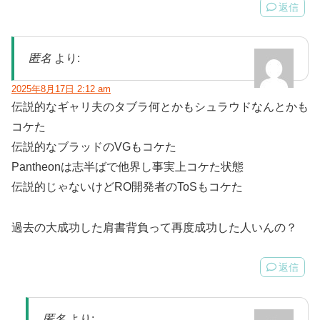
返信
匿名
より:
2025年8月17日 2:12 am
伝説的なギャリ夫のタブラ何とかもシュラウドなんとかも
コケた
伝説的なブラッドのVGもコケた
Pantheonは志半ばで他界し事実上コケた状態
伝説的じゃないけどRO開発者のToSもコケた
過去の大成功した肩書背負って再度成功した人いんの？
返信
匿名
より: