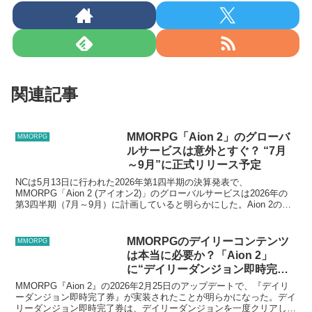
関連記事
MMORPG「Aion 2」のグローバ
MMORPG
ルサービスは意外とすぐ？ “7月
～9月”に正式リリース予定
NCは5月13日に行われた2026年第1四半期の決算発表で、
MMORPG「Aion 2 (アイオン2)」のグローバルサービスは2026年の
第3四半期（7月～9月）に計画していると明らかにした。Aion 2の本
格的なマーケティングは6月のSu...
MMORPGのデイリーコンテンツ
MMORPG
は本当に必要か？「Aion 2」
に“デイリーダンジョン即時完了
券”が実装！
MMORPG『Aion 2』の2026年2月25日のアップデートで、『デイリ
ーダンジョン即時完了券』が実装されたことが明らかになった。デイ
リーダンジョン即時完了券は、デイリーダンジョンを一度クリアした