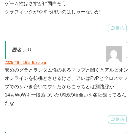
ゲーム性はさすがに面白そう
グラフィックがやすっぽいのはしゃーないが
返信
匿名
より:
2025年8月16日 9:29 pm
安めのグラとランダム性のあるマップと聞くとアルビオン
オンラインを彷彿とさせるけど、アレはPvPと全ロスマッ
プでのシバき合いでウケたからこっちとは別路線か
14もWoWも一段落ついた現状の頃合いを各社狙ってるん
だな
返信