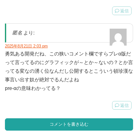
返信
匿名
より:
2025年8月21日 2:03 pm
勇気ある開発だね、この狭いコメント欄ですらプレα版だ
って言ってるのにグラフィックが～とか～ないの？とか言
ってる変なの湧く位なんだし公開するとこういう頓珍漢な
事言い出す奴が絶対でるんだよね
pre-αの意味わかってる？
返信
コメントを書き込む