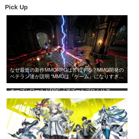
Pick Up
なぜ最近の新作MMORPGは苦戦する？MMO開発の
ベテラン達が説明 “MMOは『ゲーム』になりすぎ
た”
オープンワールドRPG『アズールプロミリア』
CBT簡易レビュー