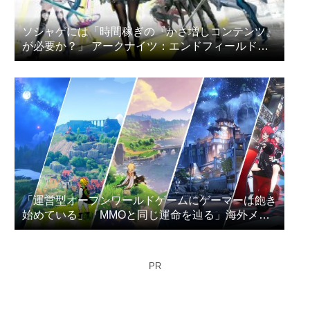
ソシャゲには「時間稼ぎの『かさ増しコンテンツ』
が必要か？」 アークナイツ：エンドフィールドの
プレイヤー達が議論
「運営型オープンワールドゲームにゲーマーは飽き
始めている」「MMOと同じ運命を辿る」海外メデ
ィアが指摘
PR