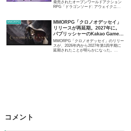
発売されたオープンワールドアクション
RPG「ドラゴンソード: アウェイクニン
グ」の累計販売本数が20万本を突破した
ことが明らかになった。Hound13は、
「ドラゴンソード: アウェイクニング」が
MMORPG「クロノオデッセイ」
MMORPG
発売か...
リリースが再延期。2027年に。
パブリッシャーのKakao Games
が赤字に転落
MMORPG「クロノオデッセイ」のリリー
スが、2026年内から2027年第1四半期に
延期されたことが明らかになった。
Kakao Gamesは、2025年第4四半期の決
算資料でクロノオデッセイのリリースを
2027年第1四半期としており、これま...
コメント