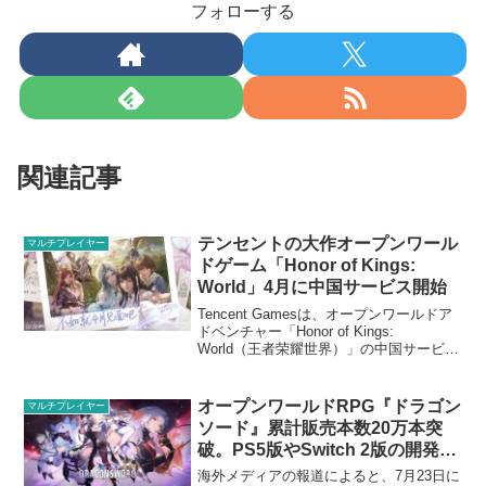
フォローする
関連記事
テンセントの大作オープンワール
マルチプレイヤー
ドゲーム「Honor of Kings:
World」4月に中国サービス開始
Tencent Gamesは、オープンワールドア
ドベンチャー「Honor of Kings:
World（王者荣耀世界）」の中国サービス
を2026年4月に開始すると発表した。対応
プラットフォームはPCとモバイル
「Honor of Kings...
オープンワールドRPG『ドラゴン
マルチプレイヤー
ソード』累計販売本数20万本突
破。PS5版やSwitch 2版の開発に
着手
海外メディアの報道によると、7月23日に