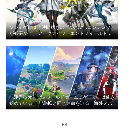
ソシャゲには「時間稼ぎの『かさ増しコンテンツ』
が必要か？」 アークナイツ：エンドフィールドの
プレイヤー達が議論
「運営型オープンワールドゲームにゲーマーは飽き
始めている」「MMOと同じ運命を辿る」海外メデ
ィアが指摘
PR