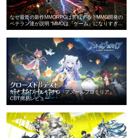
なぜ最近の新作MMORPGは苦戦する？MMO開発の
ベテラン達が説明 “MMOは『ゲーム』になりすぎ
た”
オープンワールドRPG『アズールプロミリア』
CBT簡易レビュー