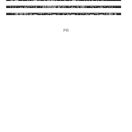
オープンワールドRPG『アズールプロミリア』
た”
CBT簡易レビュー
ソシャゲには「時間稼ぎの『かさ増しコンテンツ』
が必要か？」 アークナイツ：エンドフィールドの
「運営型オープンワールドゲームにゲーマーは飽き
プレイヤー達が議論
始めている」「MMOと同じ運命を辿る」海外メデ
ィアが指摘
PR