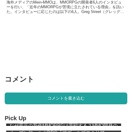
ぎた”
海外メディアのMein-MMOは、MMORPGの開発者6人のインタビュ
ーを行い、「近年のMMORPGが苦境に立たされている理由」を訊い
た。インタビューに応じたのは以下の6人。Greg Street（グレッグ・
ストリート）･･･元WoWリード...
コメント
コメントを書き込む
Pick Up
なぜ最近の新作MMORPGは苦戦する？MMO開発の
ベテラン達が説明 “MMOは『ゲーム』になりすぎ