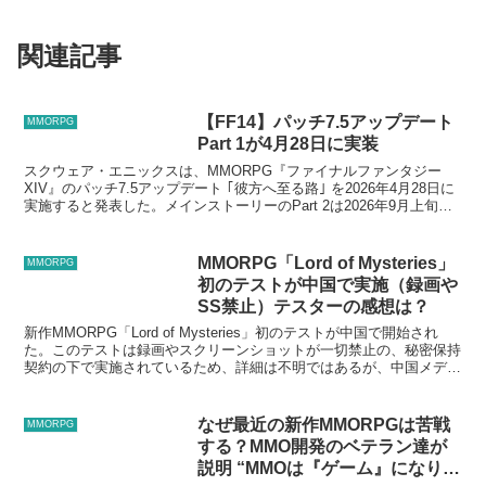
関連記事
【FF14】パッチ7.5アップデート
MMORPG
Part 1が4月28日に実装
スクウェア・エニックスは、MMORPG『ファイナルファンタジー
XIV』のパッチ7.5アップデート ｢彼方へ至る路｣ を2026年4月28日に
実施すると発表した。メインストーリーのPart 2は2026年9月上旬に
実装予定。
MMORPG「Lord of Mysteries」
MMORPG
初のテストが中国で実施（録画や
SS禁止）テスターの感想は？
新作MMORPG「Lord of Mysteries」初のテストが中国で開始され
た。このテストは録画やスクリーンショットが一切禁止の、秘密保持
契約の下で実施されているため、詳細は不明ではあるが、中国メディ
アの17173.comはテスターの声...
なぜ最近の新作MMORPGは苦戦
MMORPG
する？MMO開発のベテラン達が
説明 “MMOは『ゲーム』になりす