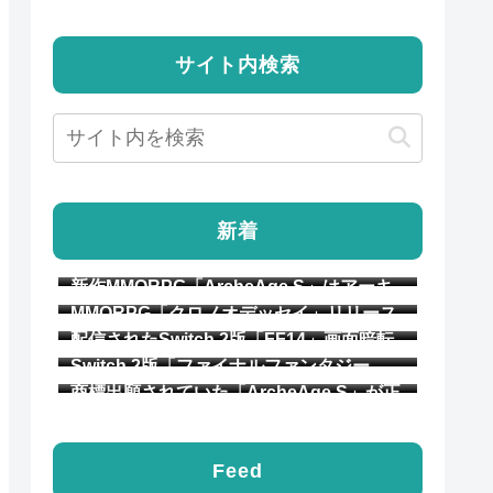
サイト内検索
新着
新作MMORPG「ArcheAge S」はアーキ
エイジ本来の方向性を重視。2027年第2四
MMORPG「クロノオデッセイ」リリース
半期にリリース予定
がわずかに延期。2027年第1四半期から第
配信されたSwitch 2版「FF14」画面暗転
2四半期に
後の復帰時間の長さに問題あり？ 開発チ
Switch 2版「ファイナルファンタジー
ームは修正作業を進行中
14」のサービスが開始
商標出願されていた「ArcheAge S」が正
式発表。スマホ版無しの“PC専用
MMORPG”
Feed