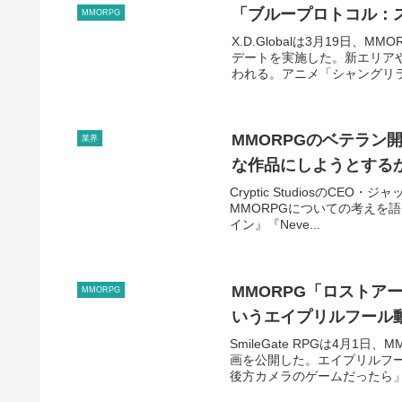
「ブループロトコル：
MMORPG
X.D.Globalは3月19日
デートを実施した。新エリア
われる。アニメ「シャングリラ
MMORPGのベテラン
業界
な作品にしようとする
Cryptic StudiosのCEO
MMORPGについての考えを語っ
イン』『Neve...
MMORPG「ロストア
MMORPG
いうエイプリルフール
SmileGate RPGは4月1日
画を公開した。エイプリルフ
後方カメラのゲームだったら」と