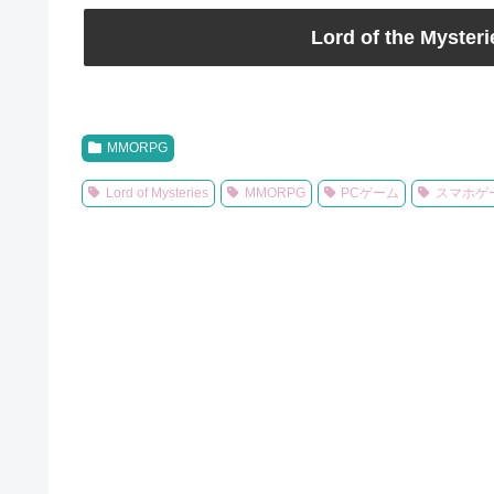
Lord of the My
MMORPG
Lord of Mysteries
MMORPG
PCゲーム
スマホゲ