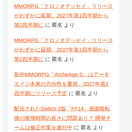
MMORPG「クロノオデッセイ」リリース
がわずかに延期。2027年第1四半期から
第2四半期に
に
匿名
より
MMORPG「クロノオデッセイ」リリース
がわずかに延期。2027年第1四半期から
第2四半期に
に
匿名
より
新作MMORPG「ArcheAge S」はアーキ
エイジ本来の方向性を重視。2027年第2
四半期にリリース予定
に
匿名
より
配信されたSwitch 2版「FF14」画面暗転
後の復帰時間の長さに問題あり？ 開発チ
ームは修正作業を進行中
に
匿名
より