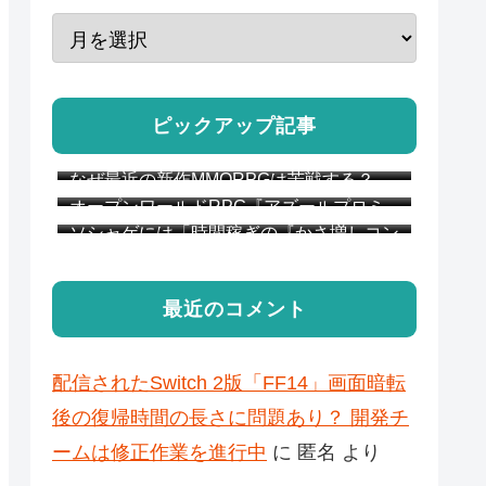
ピックアップ記事
なぜ最近の新作MMORPGは苦戦する？
MMO開発のベテラン達が説明 “MMOは
オープンワールドRPG『アズールプロミ
『ゲーム』になりすぎた”
リア』CBT簡易レビュー
ソシャゲには「時間稼ぎの『かさ増しコン
テンツ』が必要か？」 アークナイツ：エ
ンドフィールドのプレイヤー達が議論
最近のコメント
配信されたSwitch 2版「FF14」画面暗転
後の復帰時間の長さに問題あり？ 開発チ
ームは修正作業を進行中
に
匿名
より