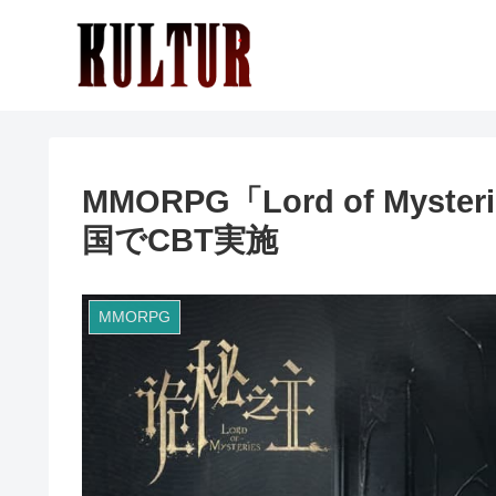
MMORPG「Lord of My
国でCBT実施
MMORPG