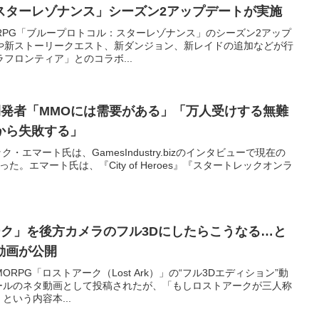
スターレゾナンス」シーズン2アップデートが実施
、MMORPG「ブループロトコル：スターレゾナンス」のシーズン2アップ
や新ストーリークエスト、新ダンジョン、新レイドの追加などが行
フロンティア」とのコラボ...
開発者「MMOには需要がある」「万人受けする無難
から失敗する」
・ジャック・エマート氏は、GamesIndustry.bizのインタビューで現在の
た。エマート氏は、『City of Heroes』『スタートレックオンラ
ーク」を後方カメラのフル3Dにしたらこうなる…と
動画が公開
、MMORPG「ロストアーク（Lost Ark）」の“フル3Dエディション”動
ールのネタ動画として投稿されたが、「もしロストアークが三人称
いう内容本...