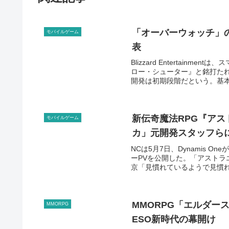
「オーバーウォッチ」のM
モバイルゲーム
表
Blizzard Entertainm
ロー・シューター』と銘打たれ
開発は初期段階だという。基本プ
新伝奇魔法RPG『アス
モバイルゲーム
カ」元開発スタッフら
NCは5月7日、Dynamis 
ーPVを公開した。「アストラ
京「見慣れているようで見慣れ
MMORPG「エルダー
MMORPG
ESO新時代の幕開け