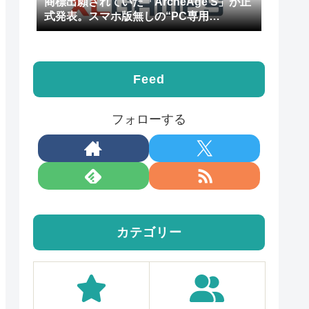
商標出願されていた「ArcheAge S」が正
式発表。スマホ版無しの“PC専用
MMORPG”
Feed
フォローする
カテゴリー