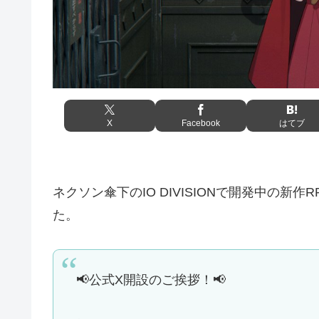
X
Facebook
はてブ
ネクソン傘下のIO DIVISIONで開発中の新
た。
📢公式X開設のご挨拶！📢