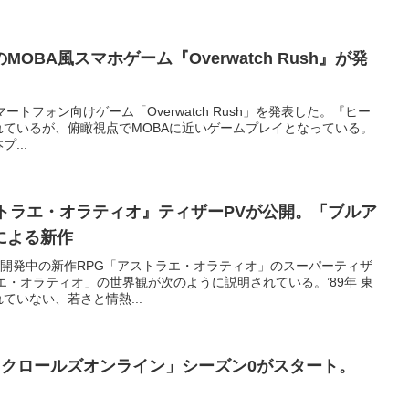
OBA風スマホゲーム『Overwatch Rush』が発
entは、スマートフォン向けゲーム「Overwatch Rush」を発表した。『ヒー
ているが、俯瞰視点でMOBAに近いゲームプレイとなっている。
...
トラエ・オラティオ』ティザーPVが公開。「ブルア
による新作
Oneが開発中の新作RPG「アストラエ・オラティオ」のスーパーティザ
エ・オラティオ」の世界観が次のように説明されている。’89年 東
ていない、若さと情熱...
スクロールズオンライン」シーズン0がスタート。