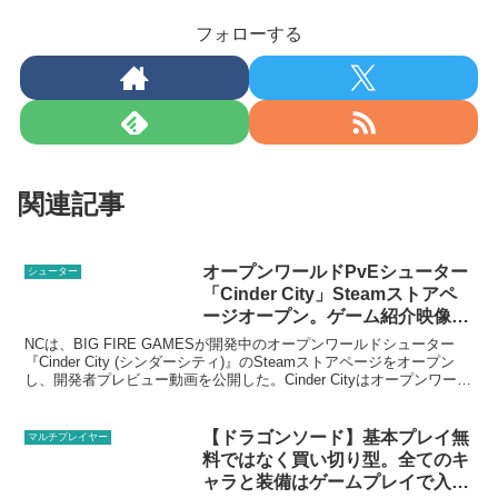
フォローする
関連記事
オープンワールドPvEシューター
シューター
「Cinder City」Steamストアペ
ージオープン。ゲーム紹介映像も
公開
NCは、BIG FIRE GAMESが開発中のオープンワールドシューター
『Cinder City (シンダーシティ)』のSteamストアページをオープン
し、開発者プレビュー動画を公開した。Cinder Cityはオープンワール
ドを舞台にした...
【ドラゴンソード】基本プレイ無
マルチプレイヤー
料ではなく買い切り型。全てのキ
ャラと装備はゲームプレイで入手