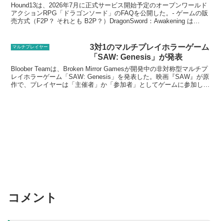
可能。FAQが公開
Hound13は、2026年7月に正式サービス開始予定のオープンワールド
アクションRPG「ドラゴンソード」のFAQを公開した。- ゲームの販
売方式（F2P？ それとも B2P？）DragonSword：Awakening は
B2P（買い切...
3対1のマルチプレイホラーゲーム
マルチプレイヤー
「SAW: Genesis」が発表
Bloober Teamは、Broken Mirror Gamesが開発中の非対称型マルチプ
レイホラーゲーム「SAW: Genesis」を発表した。映画『SAW』が原
作で、プレイヤーは「主催者」か「参加者」としてゲームに参加し対
戦する。主催...
コメント