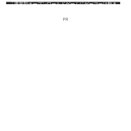
が必要か？」 アークナイツ：エンドフィールドの
「運営型オープンワールドゲームにゲーマーは飽き
プレイヤー達が議論
始めている」「MMOと同じ運命を辿る」海外メデ
ィアが指摘
PR