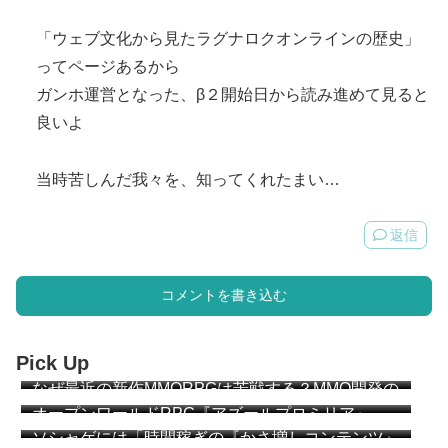
「ウェブ文化から見たラグナロクオンラインの歴史」
ってページあるから
ガンホ運営となった、β２開始日から読み進めて見ると
良いよ
当時苦しんだ我々を、知ってくれたまい…
返信
コメントを書き込む
Pick Up
なぜ最近の新作MMORPGは苦戦する？MMO開発の
ベテラン達が説明 “MMOは『ゲーム』になりすぎ
オープンワールドRPG『アズールプロミリア』
た”
CBT簡易レビュー
ソシャゲには「時間稼ぎの『かさ増しコンテンツ』