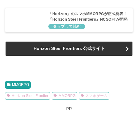
「Horizon」のスマホMMORPGが正式発表！
『Horizon Steel Frontiers』NCSOFTが開発
Horizon Steel Frontiers 公式サイト
MMORPG
Horizon Steel Frontier
MMORPG
スマホゲーム
PR