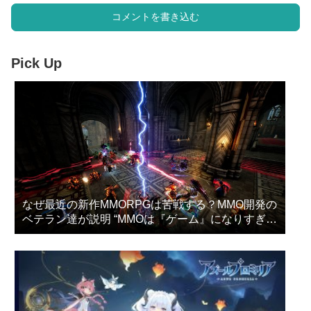
コメントを書き込む
Pick Up
なぜ最近の新作MMORPGは苦戦する？MMO開発の
ベテラン達が説明 “MMOは『ゲーム』になりすぎ
た”