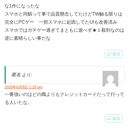
な1作になったな
スマホと同鯖って事で品質懸念してたけどTW触る限りは
完全にPCゲー 一部スマホに起因してたUIも改善済み
スマホではガチゲー過ぎてまともに遊べず★１殺到なのは
逆に素晴らしい事だな
返信
匿名
より:
2026年6月8日 1:15 pm
一番強いのはどの職よりもクレジットカードだって行って
る人いたな。
返信