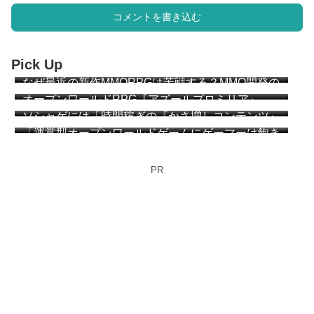
コメントを書き込む
Pick Up
なぜ最近の新作MMORPGは苦戦する？MMO開発の
ベテラン達が説明 “MMOは『ゲーム』になりすぎ
オープンワールドRPG『アズールプロミリア』
た”
CBT簡易レビュー
ソシャゲには「時間稼ぎの『かさ増しコンテンツ』
が必要か？」 アークナイツ：エンドフィールドの
「運営型オープンワールドゲームにゲーマーは飽き
プレイヤー達が議論
始めている」「MMOと同じ運命を辿る」海外メデ
ィアが指摘
PR