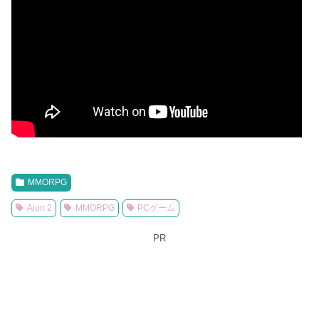
MMORPG
Aion 2
MMORPG
PCゲーム
PR