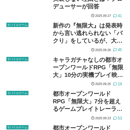
デューサーが回答
41
2025.09.27
新作の『無限大』は発表時
モバイルゲーム
から言い逃れられない「パ
クり」をしているが、大き
な問題にはならないかもし
45
2025.09.26
れない
キャラガチャなしの都市オ
モバイルゲーム
ープンワールドRPG「無限
大」10分の実機プレイ映像
が公開
19
2025.09.25
都市オープンワールド
モバイルゲーム
RPG「無限大」7分を超え
るゲームプレイトレーラー
公開。キャラガチャなし
53
2025.09.23
都市オープンワールド
モバイルゲーム