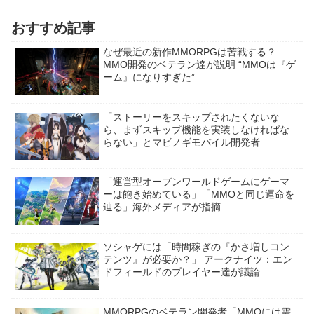
おすすめ記事
なぜ最近の新作MMORPGは苦戦する？
MMO開発のベテラン達が説明 “MMOは『ゲ
ーム』になりすぎた”
「ストーリーをスキップされたくないな
ら、まずスキップ機能を実装しなければな
らない」とマビノギモバイル開発者
「運営型オープンワールドゲームにゲーマ
ーは飽き始めている」「MMOと同じ運命を
辿る」海外メディアが指摘
ソシャゲには「時間稼ぎの『かさ増しコン
テンツ』が必要か？」 アークナイツ：エン
ドフィールドのプレイヤー達が議論
MMORPGのベテラン開発者「MMOには需