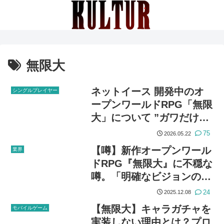
無限大
ネットイース 開発中のオ
シングルプレイヤー
ープンワールドRPG「無限
大」について ”ガワだけ変
えたゲームではない”
75
2026.05.22
【噂】新作オープンワール
業界
ドRPG『無限大』に不穏な
噂。「明確なビジョンの欠
如」「夜10時までの残業が
24
2025.12.08
日常化」「開発チームの士
【無限大】キャラガチャを
モバイルゲーム
気が低い」など…
実装しない理由とは？プロ