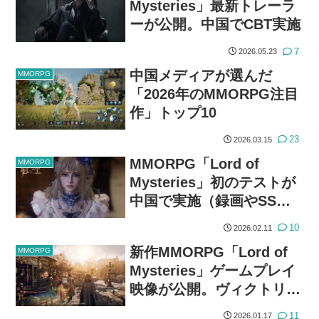
Mysteries」最新トレーラ
ーが公開。中国でCBT実施
7
2026.05.23
中国メディアが選んだ
MMORPG
「2026年のMMORPG注目
作」トップ10
23
2026.03.15
MMORPG「Lord of
MMORPG
Mysteries」初のテストが
中国で実施（録画やSS禁
止）テスターの感想は？
10
2026.02.11
新作MMORPG「Lord of
MMORPG
Mysteries」ゲームプレイ
映像が公開。ヴィクトリア
朝時代設定にスチームパン
11
2026.01.17