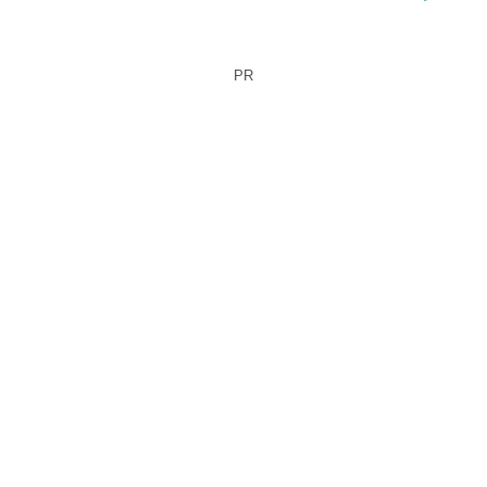
ク・仙侠・コズミックホラ
ーを融合
PR