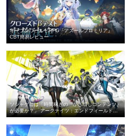
オープンワールドRPG『アズールプロミリア』
CBT簡易レビュー
ソシャゲには「時間稼ぎの『かさ増しコンテンツ』
が必要か？」 アークナイツ：エンドフィールドの
プレイヤー達が議論