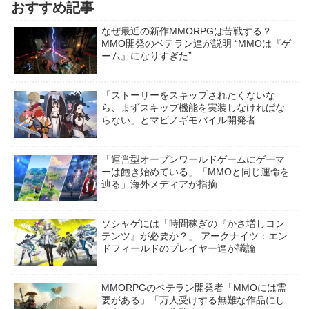
おすすめ記事
なぜ最近の新作MMORPGは苦戦する？
MMO開発のベテラン達が説明 “MMOは『ゲ
ーム』になりすぎた”
「ストーリーをスキップされたくないな
ら、まずスキップ機能を実装しなければな
らない」とマビノギモバイル開発者
「運営型オープンワールドゲームにゲーマ
ーは飽き始めている」「MMOと同じ運命を
辿る」海外メディアが指摘
ソシャゲには「時間稼ぎの『かさ増しコン
テンツ』が必要か？」 アークナイツ：エン
ドフィールドのプレイヤー達が議論
MMORPGのベテラン開発者「MMOには需
要がある」「万人受けする無難な作品にし