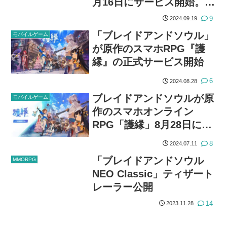
月16日にサービス開始。ブ
レイドアンドソウルのリニ
9
2024.09.19
ューアル版
「ブレイドアンドソウル」
モバイルゲーム
が原作のスマホRPG『護
縁』の正式サービス開始
6
2024.08.28
ブレイドアンドソウルが原
モバイルゲーム
作のスマホオンライン
RPG「護縁」8月28日にサ
ービス開始
8
2024.07.11
「ブレイドアンドソウル
MMORPG
NEO Classic」ティザート
レーラー公開
14
2023.11.28