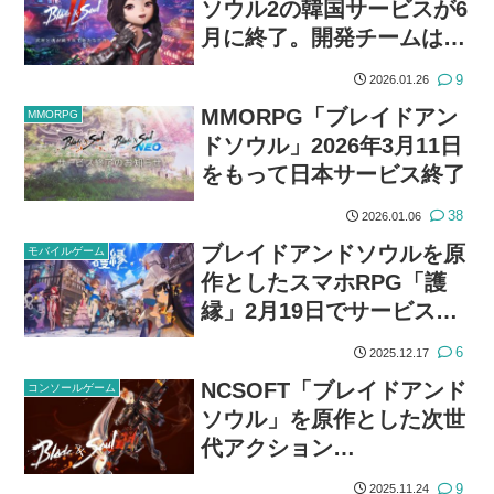
ソウル2の韓国サービスが6
月に終了。開発チームは次
世代作『ネクストアクショ
9
2026.01.26
ンチーム』へ再編
MMORPG「ブレイドアン
MMORPG
ドソウル」2026年3月11日
をもって日本サービス終了
38
2026.01.06
ブレイドアンドソウルを原
モバイルゲーム
作としたスマホRPG「護
縁」2月19日でサービス終
了
6
2025.12.17
NCSOFT「ブレイドアンド
コンソールゲーム
ソウル」を原作とした次世
代アクション
RPG『Project JSY』を開
9
2025.11.24