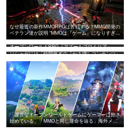
なぜ最近の新作MMORPGは苦戦する？MMO開発の
ベテラン達が説明 “MMOは『ゲーム』になりすぎ
た”
オープンワールドRPG『アズールプロミリア』
CBT簡易レビュー
ソシャゲには「時間稼ぎの『かさ増しコンテンツ』
が必要か？」 アークナイツ：エンドフィールドの
プレイヤー達が議論
「運営型オープンワールドゲームにゲーマーは飽き
始めている」「MMOと同じ運命を辿る」海外メデ
ィアが指摘