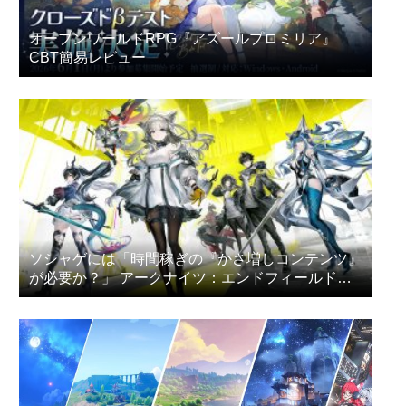
オープンワールドRPG『アズールプロミリア』
CBT簡易レビュー
ソシャゲには「時間稼ぎの『かさ増しコンテンツ』
が必要か？」 アークナイツ：エンドフィールドの
プレイヤー達が議論