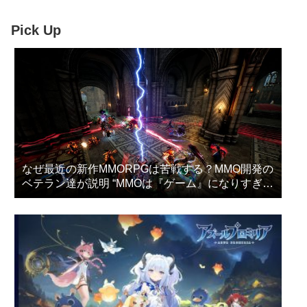
Pick Up
なぜ最近の新作MMORPGは苦戦する？MMO開発の
ベテラン達が説明 “MMOは『ゲーム』になりすぎ
た”