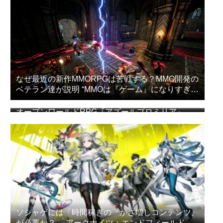
なぜ最近の新作MMORPGは苦戦する？MMO開発の
ベテラン達が説明 “MMOは『ゲーム』になりすぎ
た”
オープンワールドRPG『アズールプロミリア』
CBT簡易レビュー
ソシャゲには「時間稼ぎの『かさ増しコンテンツ』
が必要か？」 アークナイツ：エンドフィールドの