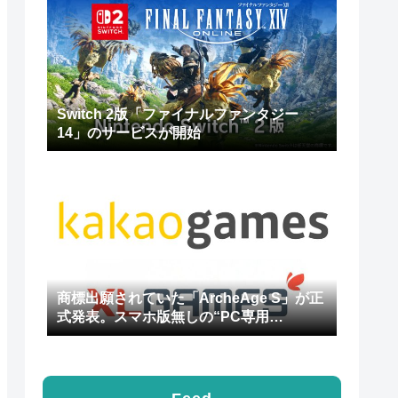
Switch 2版「ファイナルファンタジー
14」のサービスが開始
商標出願されていた「ArcheAge S」が正
式発表。スマホ版無しの“PC専用
MMORPG”