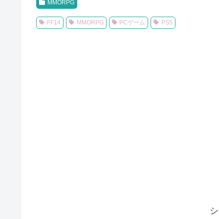
MMORPG
FF14
MMORPG
PCゲーム
PS5
シ