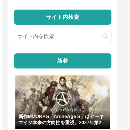
サイト内検索
新着
新作MMORPG「ArcheAge S」はアーキ
エイジ本来の方向性を重視。2027年第2四
半期にリリース予定