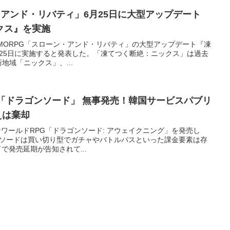
・アンド・リバティ」6月25日に大型アップデート
クス』を実施
iosは、MMORPG「スローン・アンド・リバティ」の大型アップデート『凍
25日に実施すると発表した。「凍てつく断絶：ニックス」は過去
地域「ニックス」、...
「ドラゴンソード」 無事発売！韓国サービスパブリ
えは棄却
ープンワールドRPG「ドラゴンソード: アウェイクニング」を発売し
ゴンソードは買い切り型でガチャやバトルパスといった課金要素は存
了で発売延期が告知されて...