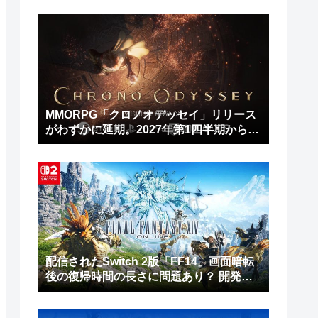
MMORPG「クロノオデッセイ」リリース
がわずかに延期。2027年第1四半期から第
2四半期に
配信されたSwitch 2版「FF14」画面暗転
後の復帰時間の長さに問題あり？ 開発チ
ームは修正作業を進行中