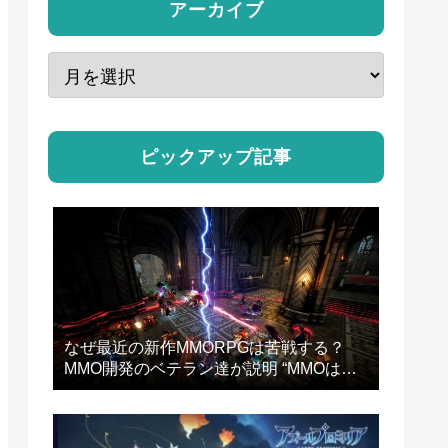
アーカイブ
ピックアップ記事
なぜ最近の新作MMORPGは苦戦する？
MMO開発のベテラン達が説明 “MMOは
『ゲーム』になりすぎた”