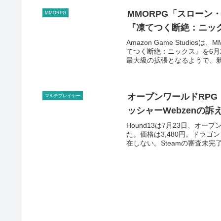
MMORPG「スローン
MMORPG
『凍てつく断絶：ニッ
Amazon Game Stud
てつく断絶：ニックス』を6月
最大級の拡張となるようで、新
オープンワールドRPG
マルチプレイヤー
ッシャーWebzenの訴
Hound13は7月23日、オ
た。価格は3,480円。ドラ
在しない。Steamの審査未完