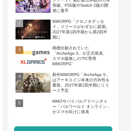
ンソード』累計販売本数20万本
突破。PS5版やSwitch 2版の開
発に着手
MMORPG「クロノオデッセ
イ」リリースがわずかに延期。
2027年第1四半期から第2四半
期に
商標出願されていた
「ArcheAge S」が正式発表。
スマホ版無しの“PC専用
MMORPG”
新作MMORPG「ArcheAge S」
はアーキエイジ本来の方向性を
重視。2027年第2四半期にリリ
ース予定
MMOサバイバルアドベンチャ
ー「パルワールド オンライン」
がスマホ向けに発表