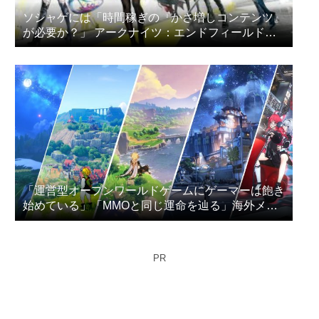
ソシャゲには「時間稼ぎの『かさ増しコンテンツ』
が必要か？」 アークナイツ：エンドフィールドの
プレイヤー達が議論
「運営型オープンワールドゲームにゲーマーは飽き
始めている」「MMOと同じ運命を辿る」海外メデ
ィアが指摘
PR