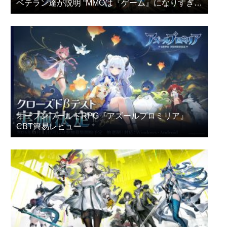
ベテラン達が説明 “MMOは『ゲーム』になりすぎ
た”
オープンワールドRPG『アズールプロミリア』
CBT簡易レビュー