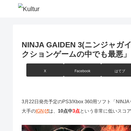
NINJA GAIDEN 3(ニンジ
クションゲームの中でも最悪」
X
Facebook
はてブ
3月22日発売予定のPS3/Xbox 360用ソフト「NI
大手の
IGN
は、
10点中
3点
という非常に低いスコ