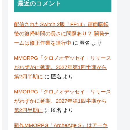
最近のコメント
配信されたSwitch 2版「FF14」画面暗転
後の復帰時間の長さに問題あり？ 開発チ
ームは修正作業を進行中
に
匿名
より
MMORPG「クロノオデッセイ」リリース
がわずかに延期。2027年第1四半期から
第2四半期に
に
匿名
より
MMORPG「クロノオデッセイ」リリース
がわずかに延期。2027年第1四半期から
第2四半期に
に
匿名
より
新作MMORPG「ArcheAge S」はアーキ