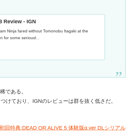
3 Review - IGN
m Ninja fared without Tomonobu Itagaki at the
n for some seriousl...
に稀である。
中7点をつけており、IGNのレビューは群を抜く低さだ。
) (初回特典:DEAD OR ALIVE 5 体験版α.ver DLシリアル