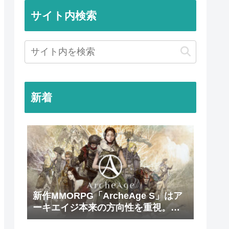
サイト内検索
新着
新作MMORPG「ArcheAge S」はア
ーキエイジ本来の方向性を重視。
2027年第2四半期にリリース予定