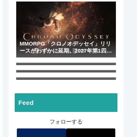
MMORPG「クロノオデッセイ」リリ
ースがわずかに延期。2027年第1四半
配信されたSwitch 2版「FF14」画面
期から第2四半期に
暗転後の復帰時間の長さに問題あ
Switch 2版「ファイナルファンタジ
り？ 開発チームは修正作業を進行中
ー14」のサービスが開始
商標出願されていた「ArcheAge S」
が正式発表。スマホ版無しの“PC専用
MMORPG”
Feed
フォローする