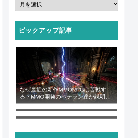
ピックアップ記事
なぜ最近の新作MMORPGは苦戦す
る？MMO開発のベテラン達が説明
オープンワールドRPG『アズールプ
“MMOは『ゲーム』になりすぎた”
ロミリア』CBT簡易レビュー
ソシャゲには「時間稼ぎの『かさ増
しコンテンツ』が必要か？」 アーク
ナイツ：エンドフィールドのプレイ
ヤー達が議論