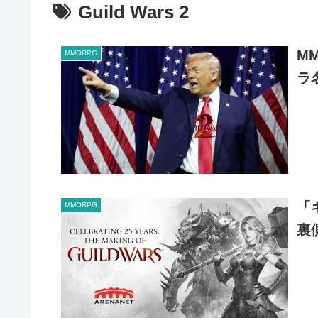
Guild Wars 2
M
MMORPG
ラ
「
MMORPG
裏