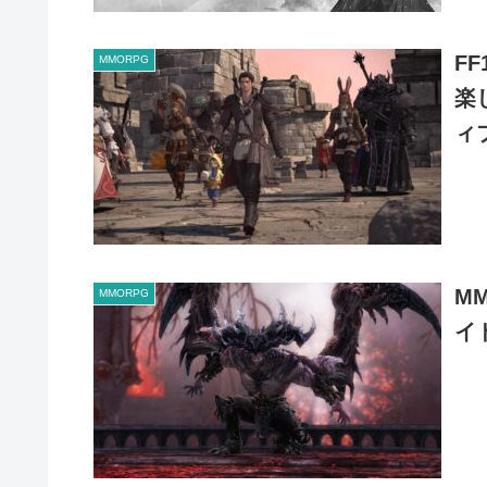
F
MMORPG
楽
ィ
M
MMORPG
イ