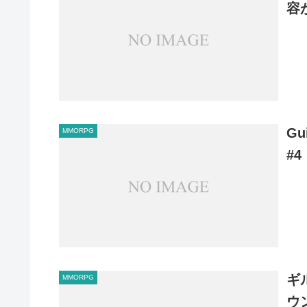
容
G
MMORPG
#4
ギ
MMORPG
ウ