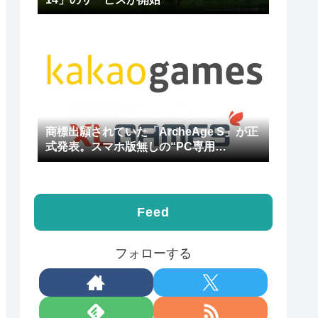
商標出願されていた「ArcheAge S」が正
式発表。スマホ版無しの“PC専用
MMORPG”
Feed
フォローする