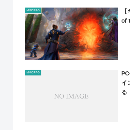
【
MMORPG
of
P
MMORPG
イ
る