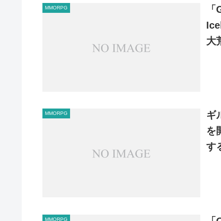
「G
MMORPG
I
大
ギ
MMORPG
を
す
「G
MMORPG