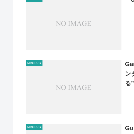
Ga
MMORPG
ン
る
Gu
MMORPG