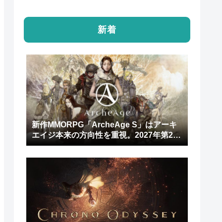
新着
新作MMORPG「ArcheAge S」はアーキ
エイジ本来の方向性を重視。2027年第2四
半期にリリース予定