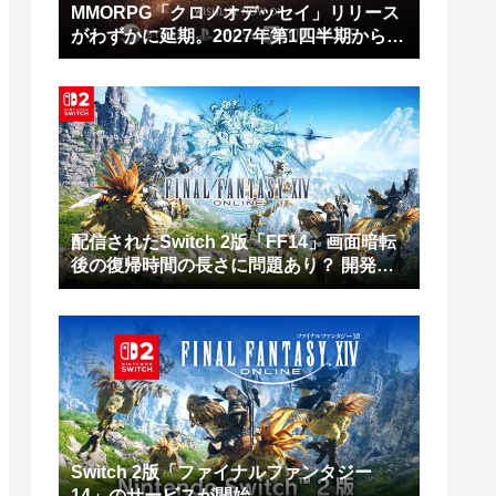
MMORPG「クロノオデッセイ」リリース
がわずかに延期。2027年第1四半期から第
2四半期に
配信されたSwitch 2版「FF14」画面暗転
後の復帰時間の長さに問題あり？ 開発チ
ームは修正作業を進行中
Switch 2版「ファイナルファンタジー
14」のサービスが開始