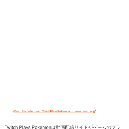
Watch live video from TwitchPlaysPokemon on www.twitch.tv
Twitch Plays Pokemonは動画配信サイトがゲームのプラ