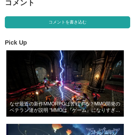
コメント
コメントを書き込む
Pick Up
なぜ最近の新作MMORPGは苦戦する？MMO開発の
ベテラン達が説明 “MMOは『ゲーム』になりすぎ
た”