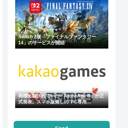
Switch 2版「ファイナルファンタジー
14」のサービスが開始
商標出願されていた「ArcheAge S」が正
式発表。スマホ版無しの“PC専用
MMORPG”