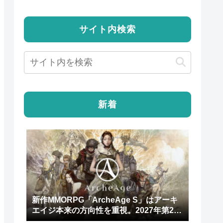
サイト内検索
新着
新作MMORPG「ArcheAge S」はアーキ
エイジ本来の方向性を重視。2027年第2四
半期にリリース予定