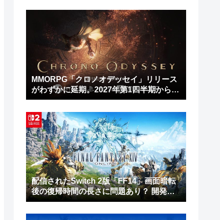
MMORPG「クロノオデッセイ」リリース
がわずかに延期。2027年第1四半期から第
2四半期に
配信されたSwitch 2版「FF14」画面暗転
後の復帰時間の長さに問題あり？ 開発チ
ームは修正作業を進行中