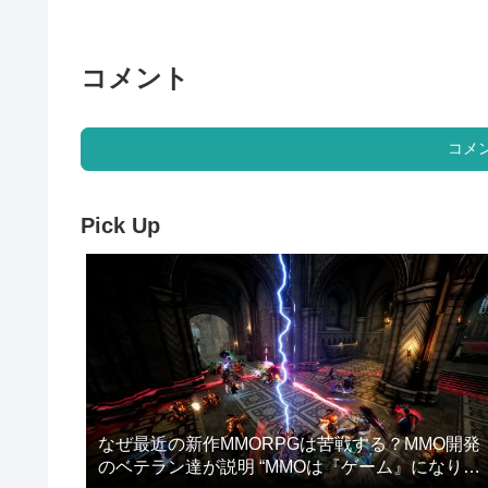
コメント
コメ
Pick Up
なぜ最近の新作MMORPGは苦戦する？MMO開発
のベテラン達が説明 “MMOは『ゲーム』になりす