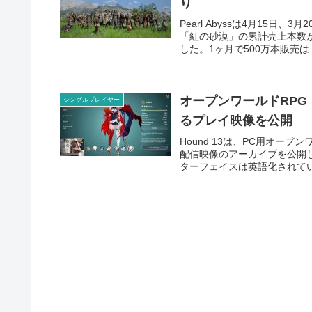
り
Pearl Abyssは4月15
「紅の砂漠」の累計売上本数が
した。1ヶ月で500万本販売は
オープンワールドRP
シングルプレイヤー
るプレイ映像を公開
Hound 13は、PC用オー
配信映像のアーカイブを公開
ターフェイスは英語化されてい