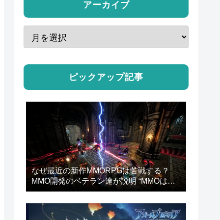
アーカイブ
ピックアップ記事
なぜ最近の新作MMORPGは苦戦する？
MMO開発のベテラン達が説明 “MMOは
『ゲーム』になりすぎた”