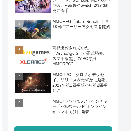
ンソード』累計販売本数20万本
突破。PS5版やSwitch 2版の開
発に着手
MMORPG「Stars Reach」8月
18日にアーリーアクセスを開始
商標出願されていた
「ArcheAge S」が正式発表。
スマホ版無しの“PC専用
MMORPG”
MMORPG「クロノオデッセ
イ」リリースがわずかに延期。
2027年第1四半期から第2四半
期に
MMOサバイバルアドベンチャ
ー「パルワールド オンライン」
がスマホ向けに発表