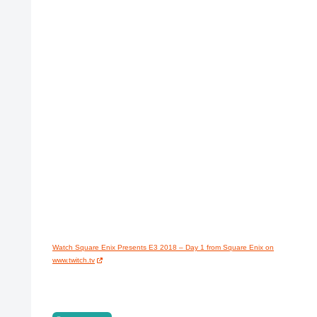
Watch Square Enix Presents E3 2018 – Day 1 from Square Enix on
www.twitch.tv