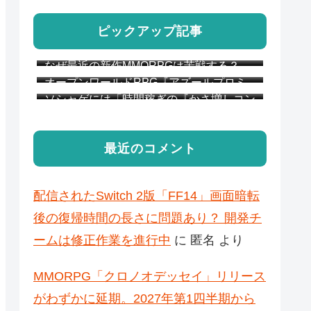
ピックアップ記事
なぜ最近の新作MMORPGは苦戦する？
MMO開発のベテラン達が説明 “MMOは
オープンワールドRPG『アズールプロミ
『ゲーム』になりすぎた”
リア』CBT簡易レビュー
ソシャゲには「時間稼ぎの『かさ増しコン
テンツ』が必要か？」 アークナイツ：エ
ンドフィールドのプレイヤー達が議論
最近のコメント
配信されたSwitch 2版「FF14」画面暗転
後の復帰時間の長さに問題あり？ 開発チ
ームは修正作業を進行中
に
匿名
より
MMORPG「クロノオデッセイ」リリース
がわずかに延期。2027年第1四半期から