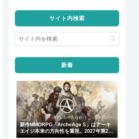
サイト内検索
新着
新作MMORPG「ArcheAge S」はアーキ
エイジ本来の方向性を重視。2027年第2四
半期にリリース予定