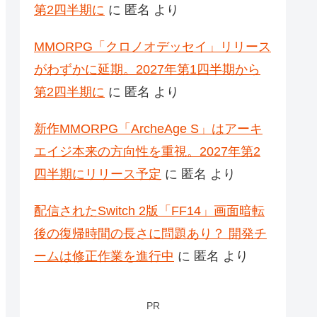
第2四半期に
に
匿名
より
MMORPG「クロノオデッセイ」リリース
がわずかに延期。2027年第1四半期から
第2四半期に
に
匿名
より
新作MMORPG「ArcheAge S」はアーキ
エイジ本来の方向性を重視。2027年第2
四半期にリリース予定
に
匿名
より
配信されたSwitch 2版「FF14」画面暗転
後の復帰時間の長さに問題あり？ 開発チ
ームは修正作業を進行中
に
匿名
より
PR