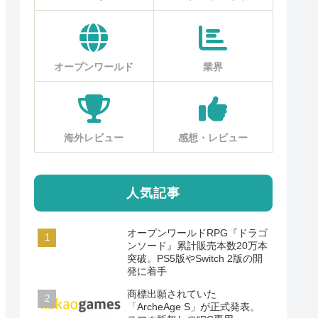
オープンワールド
業界
海外レビュー
感想・レビュー
人気記事
オープンワールドRPG『ドラゴ
ンソード』累計販売本数20万本
突破。PS5版やSwitch 2版の開
発に着手
商標出願されていた
「ArcheAge S」が正式発表。