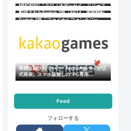
MMORPG「クロノオデッセイ」リリース
がわずかに延期。2027年第1四半期から第
配信されたSwitch 2版「FF14」画面暗転
2四半期に
後の復帰時間の長さに問題あり？ 開発チ
Switch 2版「ファイナルファンタジー
ームは修正作業を進行中
14」のサービスが開始
商標出願されていた「ArcheAge S」が正
式発表。スマホ版無しの“PC専用
MMORPG”
Feed
フォローする