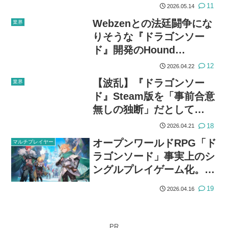
イ映像を公開
11
2026.05.14
Webzenとの法廷闘争にな
業界
りそうな『ドラゴンソー
ド』開発のHound
13「Steamサービスは適
12
2026.04.22
法」だと反論
【波乱】『ドラゴンソー
業界
ド』Steam版を「事前合意
無しの独断」だとして
Webzen社が仮処分を申
18
2026.04.21
請。法的措置で配信差し止
オープンワールドRPG「ド
マルチプレイヤー
めか？
ラゴンソード」事実上のシ
ングルプレイゲーム化。ガ
チャ廃止。開発インタビュ
19
2026.04.16
ー要点まとめ
PR